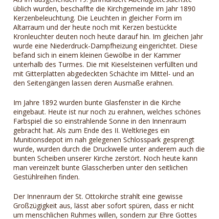
üblich wurden, beschaffte die Kirchgemeinde im Jahr 1890
Kerzenbeleuchtung. Die Leuchten in gleicher Form im
Altarraum und der heute noch mit Kerzen bestückte
Kronleuchter deuten noch heute darauf hin. Im gleichen Jahr
wurde eine Niederdruck-Dampfheizung eingerichtet. Diese
befand sich in einem kleinen Gewölbe in der Kammer
unterhalb des Turmes. Die mit Kieselsteinen verfüllten und
mit Gitterplatten abgedeckten Schächte im Mittel- und an
den Seitengängen lassen deren Ausmaße erahnen.
Im Jahre 1892 wurden bunte Glasfenster in die Kirche
eingebaut. Heute ist nur noch zu erahnen, welches schönes
Farbspiel die so einstrahlende Sonne in den Innenraum
gebracht hat. Als zum Ende des II. Weltkrieges ein
Munitionsdepot im nah gelegenen Schlosspark gesprengt
wurde, wurden durch die Druckwelle unter anderem auch die
bunten Scheiben unserer Kirche zerstört. Noch heute kann
man vereinzelt bunte Glasscherben unter den seitlichen
Gestühlreihen finden.
Der Innenraum der St. Ottokirche strahlt eine gewisse
Großzügigkeit aus, lässt aber sofort spüren, dass er nicht
um menschlichen Ruhmes willen, sondern zur Ehre Gottes