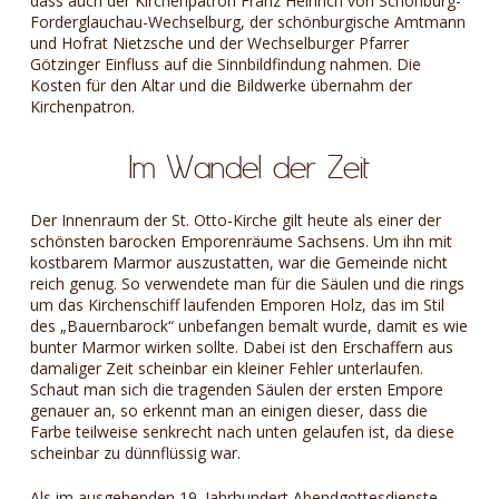
dass auch der Kirchenpatron Franz Heinrich von Schönburg-
Forderglauchau-Wechselburg, der schönburgische Amtmann
und Hofrat Nietzsche und der Wechselburger Pfarrer
Götzinger Einfluss auf die Sinnbildfindung nahmen. Die
Kosten für den Altar und die Bildwerke übernahm der
Kirchenpatron.
Im Wandel der Zeit
Der Innenraum der St. Otto-Kirche gilt heute als einer der
schönsten barocken Emporenräume Sachsens. Um ihn mit
kostbarem Marmor auszustatten, war die Gemeinde nicht
reich genug. So verwendete man für die Säulen und die rings
um das Kirchenschiff laufenden Emporen Holz, das im Stil
des „Bauernbarock“ unbefangen bemalt wurde, damit es wie
bunter Marmor wirken sollte. Dabei ist den Erschaffern aus
damaliger Zeit scheinbar ein kleiner Fehler unterlaufen.
Schaut man sich die tragenden Säulen der ersten Empore
genauer an, so erkennt man an einigen dieser, dass die
Farbe teilweise senkrecht nach unten gelaufen ist, da diese
scheinbar zu dünnflüssig war.
Als im ausgehenden 19. Jahrhundert Abendgottesdienste