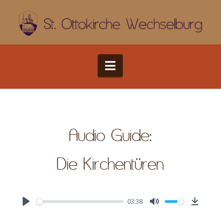
Navigation
Audio Guide:
Die Kirchentüren
03:38
Play
Mute
Downlo